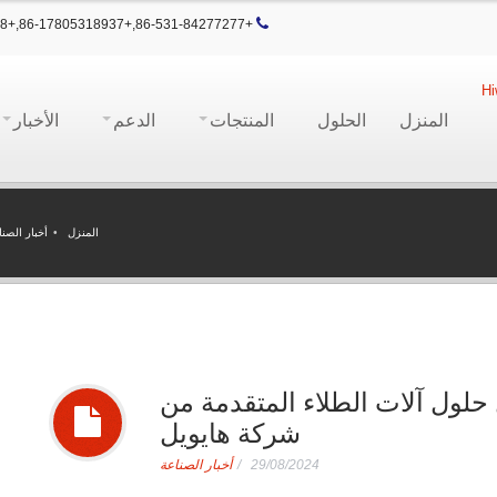
+86-531-84277277,+86-17805318937,+86-13905315168
المنزل
الحلول
المنتجات
الدعم
الأخبار
المنزل
أخبار الصنا
حلول آلات الطلاء المتقدمة من
شركة هايويل
29/08/2024
أخبار الصناعة