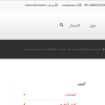
info@hiwell.cc
واتساب:008617805318937
حول
الاتصال
عة
ثورة في معالجة الأغذية من خلال حلول آلات الطلاء المتقدمة من شركة هايويل
الفئة
الفعاليات
أخبار المعرض