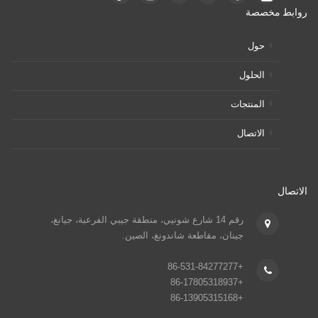
روابط مخصصة
حول
الحلول
المنتجات
الاتصال
الاتصال
رقم 14 شارع شونيي، منطقة جيبي الفرعية، جيانغ،
جينان، مقاطعة شاندونغ، الصين.
+86-531-84277277
+86-17805318937
+86-13905315168