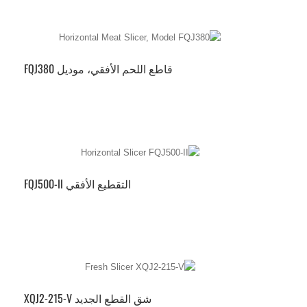
قاطع اللحم الأفقي، موديل FQJ380
التقطيع الأفقي FQJ500-II
شق القطع الجديد XQJ2-215-V