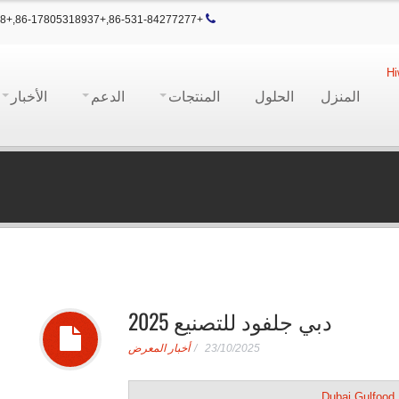
+86-531-84277277,+86-17805318937,+86-13905315168
المنزل
الحلول
المنتجات
الدعم
الأخبار
دبي جلفود للتصنيع 2025
23/10/2025
أخبار المعرض