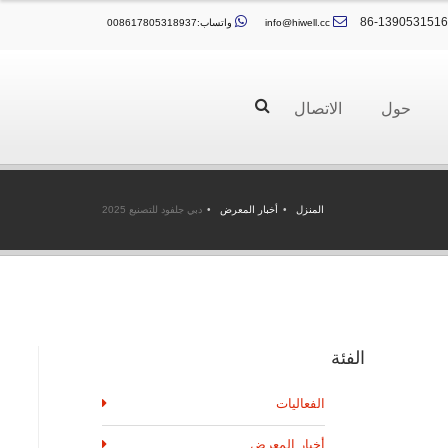
info@hiwell.cc
واتساب:008617805318937
حول
الاتصال
المنزل
أخبار المعرض
دبي جلفود للتصنيع 2025
الفئة
الفعاليات
أخبار المعرض