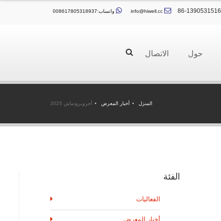
info@hiwell.cc
واتساب:008617805318937
حول
الاتصال
المنزل
أخبار المعرض
أجروبرودماش 2025
الفئة
الفعاليات
أخبار المعرض