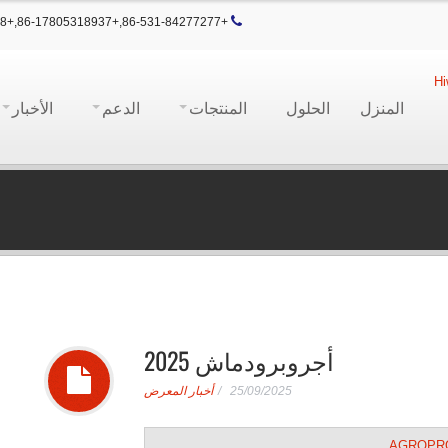
+86-531-84277277,+86-17805318937,+86-13905315168
المنزل
الحلول
المنتجات
الدعم
الأخبار
أجروبرودماش 2025
25/09/2025
أخبار المعرض