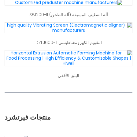
آلة التنظيف المسبقة (آلة الطحن) SFJ200-II
التقويم الكهرومغناطيسي DZLJ600-II
البثق الأفقي
منتجات فيرتشرد