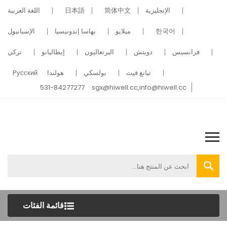
الإنجليزية
简体中文
日本語
اللغة العربية
한국어
ميلايو
بهاسا إندونيسيا
الإسبانيول
فرانسيس
دويتش
البرتغاليون
إيطاليانو
تركي
تيانغ فيت
بولسكي
هولندا
Pусский
531-84277277
sgx@hiwell.cc,info@hiwell.cc
قائمة الفئات