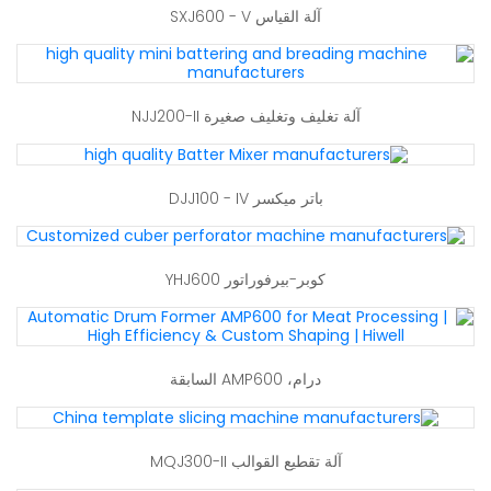
آلة القياس SXJ600 - V
آلة تغليف وتغليف صغيرة NJJ200-II
باتر ميكسر DJJ100 - IV
كوبر-بيرفوراتور YHJ600
درام، AMP600 السابقة
آلة تقطيع القوالب MQJ300-II