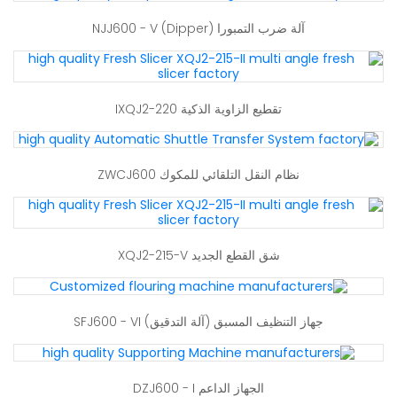
آلة ضرب التمبورا (Dipper) NJJ600 - V
تقطيع الزاوية الذكية IXQJ2-220
نظام النقل التلقائي للمكوك ZWCJ600
شق القطع الجديد XQJ2-215-V
جهاز التنظيف المسبق (آلة التدقيق) SFJ600 - VI
الجهاز الداعم DZJ600 - I