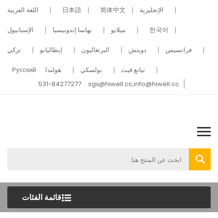
الإنجليزية
简体中文
日本語
اللغة العربية
한국어
ميلايو
بهاسا إندونيسيا
الإسبانيول
فرانسيس
دويتش
البرتغاليون
إيطاليانو
تركي
تيانغ فيت
بولسكي
هولندا
Pусский
531-84277277
sgx@hiwell.cc,info@hiwell.cc
قائمة الفئات