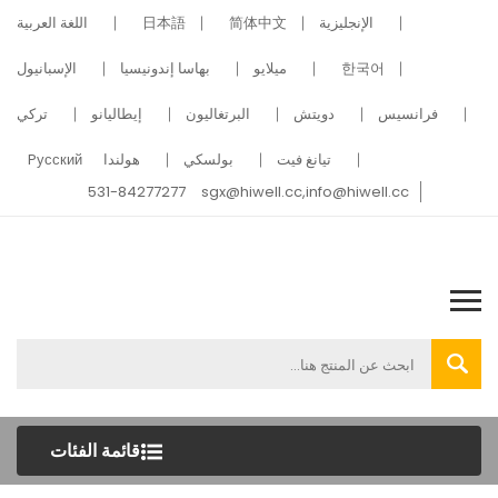
الإنجليزية
简体中文
日本語
اللغة العربية
한국어
ميلايو
بهاسا إندونيسيا
الإسبانيول
فرانسيس
دويتش
البرتغاليون
إيطاليانو
تركي
تيانغ فيت
بولسكي
هولندا
Pусский
531-84277277
sgx@hiwell.cc,info@hiwell.cc
قائمة الفئات