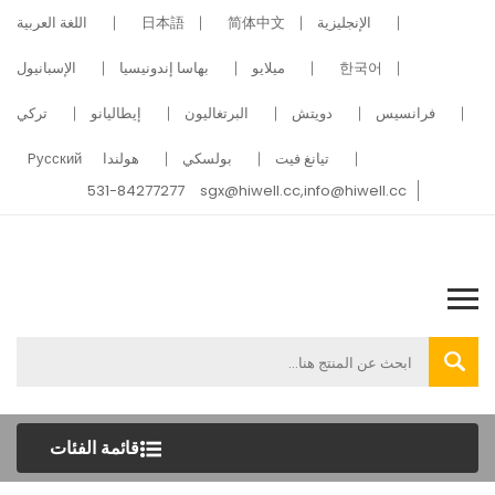
الإنجليزية
简体中文
日本語
اللغة العربية
한국어
ميلايو
بهاسا إندونيسيا
الإسبانيول
فرانسيس
دويتش
البرتغاليون
إيطاليانو
تركي
تيانغ فيت
بولسكي
هولندا
Pусский
531-84277277
sgx@hiwell.cc,info@hiwell.cc
قائمة الفئات