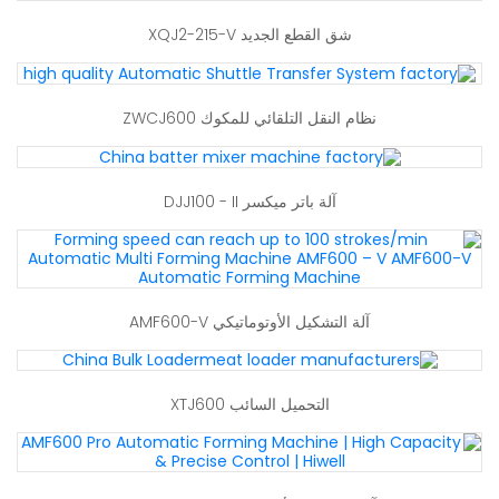
شق القطع الجديد XQJ2-215-V
نظام النقل التلقائي للمكوك ZWCJ600
آلة باتر ميكسر DJJ100 - II
آلة التشكيل الأوتوماتيكي AMF600-V
التحميل السائب XTJ600