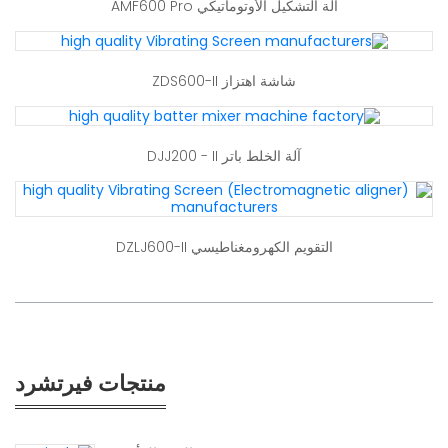
آلة التشكيل الأوتوماتيكي AMF600 Pro
شاشة اهتزاز ZDS600-II
آلة الخلط باتر DJJ200 - II
التقويم الكهرومغناطيسي DZLJ600-II
منتجات فيرتشرد