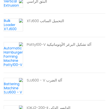
البثق الرأسي
التحميل السائب XTJ600
آلة تشكيل البرغر الأوتوماتيكية Patty100-V
آلة الضرب SJJ600 - V
الدايسر الذكي IQKJ2-200-II