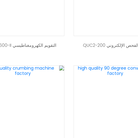
فحص الإلكتروني QUC2-200
التقويم الكهرومغناطيسي DZLJ600-II