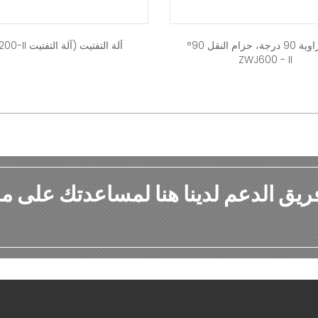
ناقل بزاوية 90 درجة، حزام النقل 90°
آلة التفتيت (آلة التفتيت SXJ200-II
ZWJ600 - II
ريق الدعم لدينا هنا لمساعدتك على م