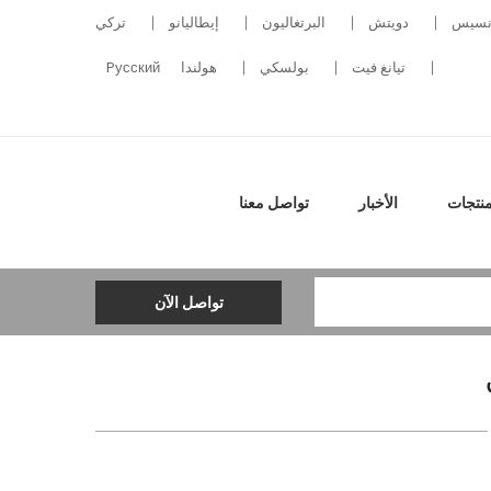
نسيس
دويتش
البرتغاليون
إيطاليانو
تركي
تيانغ فيت
بولسكي
هولندا
Pусский
منتجات
الأخبار
تواصل معنا
تواصل الآن