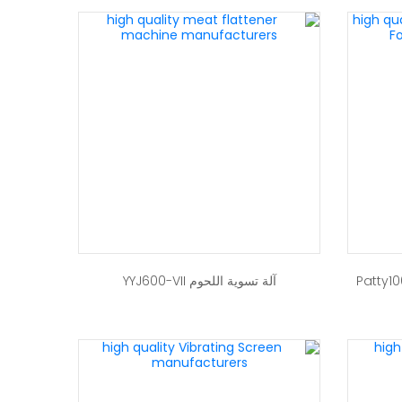
آلة تسوية اللحوم YYJ600-VII