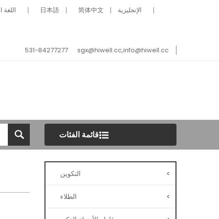
الإنجليزية
简体中文
日本語
اللغة ا
531-84277277
sgx@hiwell.cc,info@hiwell.cc
قائمة الفئات
>
التكوين
>
الطلاء