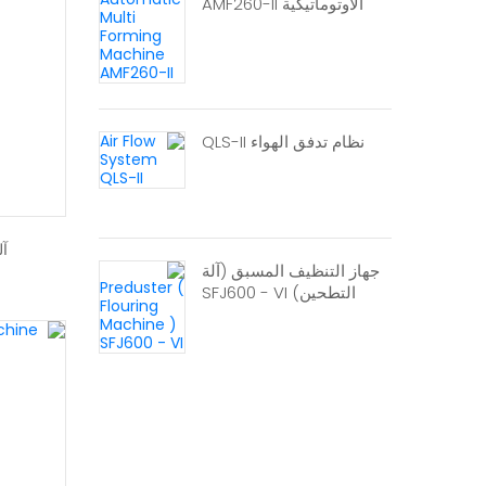
الأوتوماتيكية AMF260-II
نظام تدفق الهواء QLS-II
آل
جهاز التنظيف المسبق (آلة
التطحين) SFJ600 - VI