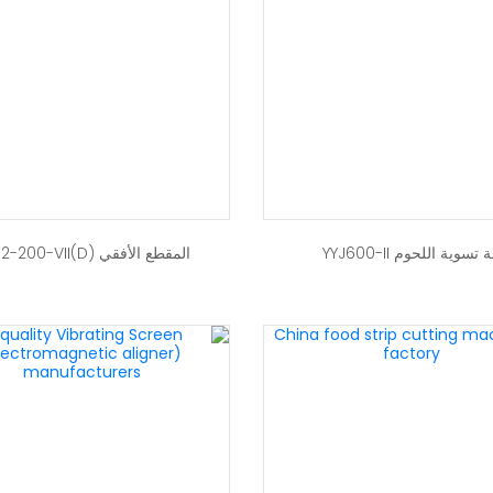
ة تسوية اللحوم YYJ600-II
المقطع الأفقي FQJ2-200-VII(D)