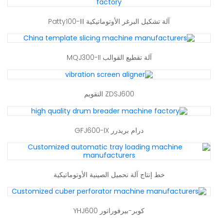
آلة تشكيل البرغر الأوتوماتيكية Patty100-III
آلة تقطيع القوالب MQJ300-II
ZDSJ600 التقويم
درام بريدرر GFJ600-IX
خط إنتاج آلة تحميل الصينية الأوتوماتيكية
كوبر-بيرفوراتور YHJ600