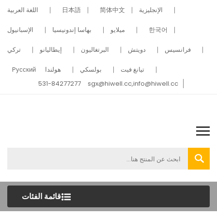
الإنجليزية
简体中文
日本語
اللغة العربية
한국어
ميلايو
بهاسا إندونيسيا
الإسبانيول
فرانسيس
دويتش
البرتغاليون
إيطاليانو
تركي
تيانغ فيت
بولسكي
هولندا
Pусский
531-84277277
sgx@hiwell.cc,info@hiwell.cc
قائمة الفئات