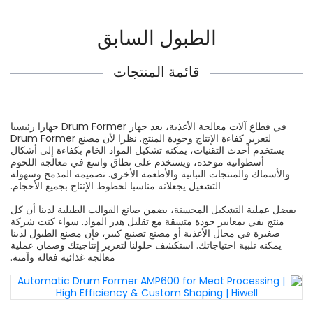
الطبول السابق
قائمة المنتجات
في قطاع آلات معالجة الأغذية، يعد جهاز Drum Former جهازا رئيسيا
لتعزيز كفاءة الإنتاج وجودة المنتج. نظرا لأن مصنع Drum Former
يستخدم أحدث التقنيات، يمكنه تشكيل المواد الخام بكفاءة إلى أشكال
أسطوانية موحدة، ويستخدم على نطاق واسع في معالجة اللحوم
والأسماك والمنتجات النباتية والأطعمة الأخرى. تصميمه المدمج وسهولة
التشغيل يجعلانه مناسبا لخطوط الإنتاج بجميع الأحجام.
بفضل عملية التشكيل المحسنة، يضمن صانع القوالب الطبلية لدينا أن كل
منتج يفي بمعايير جودة متسقة مع تقليل هدر المواد. سواء كنت شركة
صغيرة في مجال الأغذية أو مصنع تصنيع كبير، فإن مصنع الطبول لدينا
يمكنه تلبية احتياجاتك. استكشف حلولنا لتعزيز إنتاجيتك وضمان عملية
معالجة غذائية فعالة وآمنة.