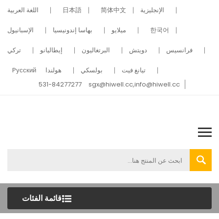
الإنجليزية
简体中文
日本語
اللغة العربية
한국어
ميلايو
بهاسا إندونيسيا
الإسبانيول
فرانسيس
دويتش
البرتغاليون
إيطاليانو
تركي
تيانغ فيت
بولسكي
هولندا
Pусский
531-84277277
sgx@hiwell.cc,info@hiwell.cc
قائمة الفئات