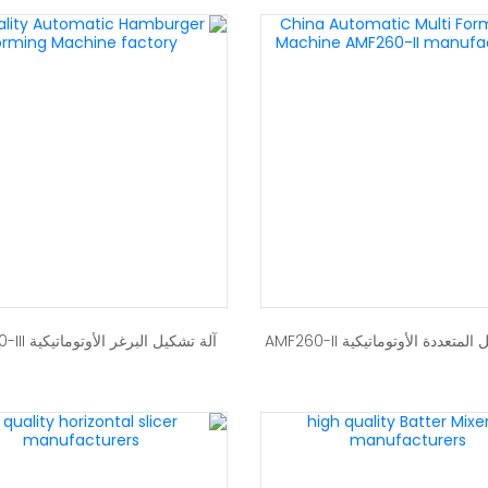
لمتعددة الأوتوماتيكية AMF260-II
آلة تشكيل البرغر الأوتوماتيكية Patty100-III