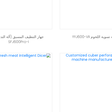
تسوية اللحوم YYJ600-VII
جهاز التنظيف المسبق (آلة التد
SFJ600Pro-I