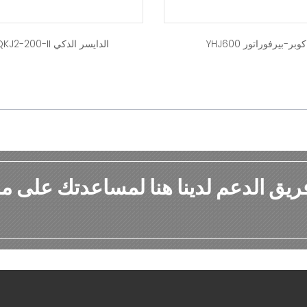
كوبر-بيرفوراتور YHJ600
الدايسر الذكي IQKJ2-200-II
ريق الدعم لدينا هنا لمساعدتك على م