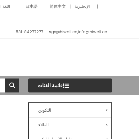
الإنجليزية
简体中文
日本語
اللغة ا
531-84277277
sgx@hiwell.cc,info@hiwell.cc
قائمة الفئات
>
التكوين
>
الطلاء