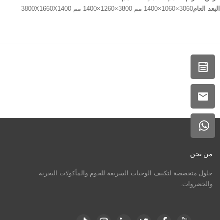
البعد العام
3060×1060×1400 مم 3800×1260×1400 مم 3800X1660X1400
من نحن
حلول متخصصة لتكييف الوجبات السريعة للحوم والمأكولات البحرية
والخضروات.