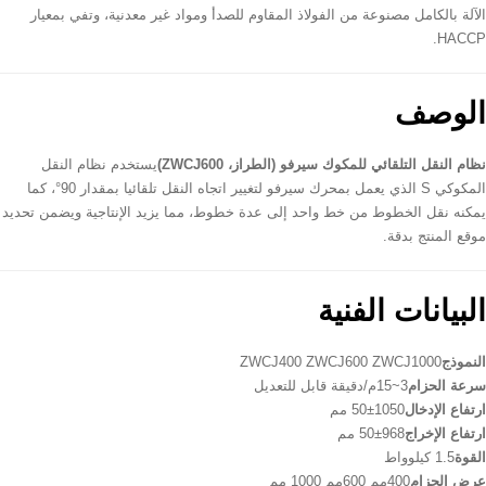
الآلة بالكامل مصنوعة من الفولاذ المقاوم للصدأ ومواد غير معدنية، وتفي بمعيار
HACCP.
الوصف
نظام النقل التلقائي للمكوك سيرفو (الطراز، ZWCJ600)
يستخدم نظام النقل
المكوكي S الذي يعمل بمحرك سيرفو لتغيير اتجاه النقل تلقائيا بمقدار 90°، كما
يمكنه نقل الخطوط من خط واحد إلى عدة خطوط، مما يزيد الإنتاجية ويضمن تحديد
موقع المنتج بدقة.
البيانات الفنية
النموذج
ZWCJ400 ZWCJ600 ZWCJ1000
سرعة الحزام
3~15م/دقيقة قابل للتعديل
ارتفاع الإدخال
1050±50 مم
ارتفاع الإخراج
968±50 مم
القوة
1.5 كيلوواط
عرض الحزام
400مم 600مم 1000 مم