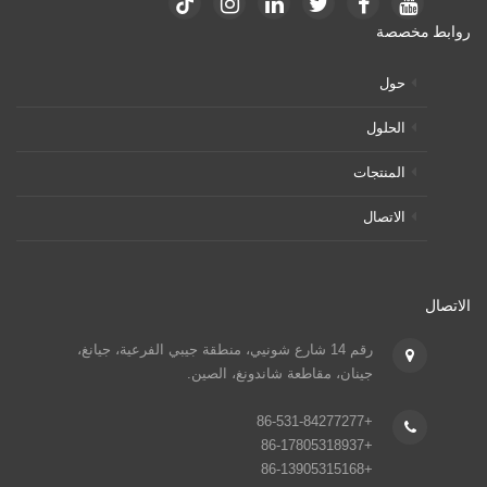
روابط مخصصة
حول
الحلول
المنتجات
الاتصال
الاتصال
رقم 14 شارع شونيي، منطقة جيبي الفرعية، جيانغ،
جينان، مقاطعة شاندونغ، الصين.
+86-531-84277277
+86-17805318937
+86-13905315168