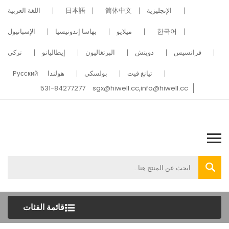
الإنجليزية
简体中文
日本語
اللغة العربية
한국어
ميلايو
بهاسا إندونيسيا
الإسبانيول
فرانسيس
دويتش
البرتغاليون
إيطاليانو
تركي
تيانغ فيت
بولسكي
هولندا
Pусский
531-84277277
sgx@hiwell.cc,info@hiwell.cc
قائمة الفئات