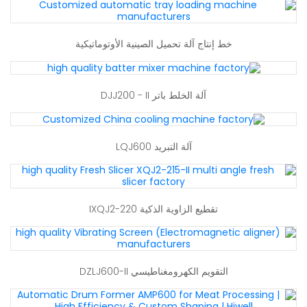
خط إنتاج آلة تحميل الصينية الأوتوماتيكية
آلة الخلط باتر DJJ200 - II
آلة التبريد LQJ600
تقطيع الزاوية الذكية IXQJ2-220
التقويم الكهرومغناطيسي DZLJ600-II